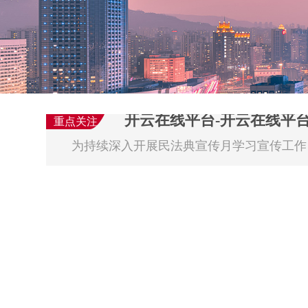
开云在线平台-开云在线平台(
重点关注
为持续深入开展民法典宣传月学习宣传工作
开云在线平台-开云在线平台(
为深入学习贯彻习近平法治思想，落实“十