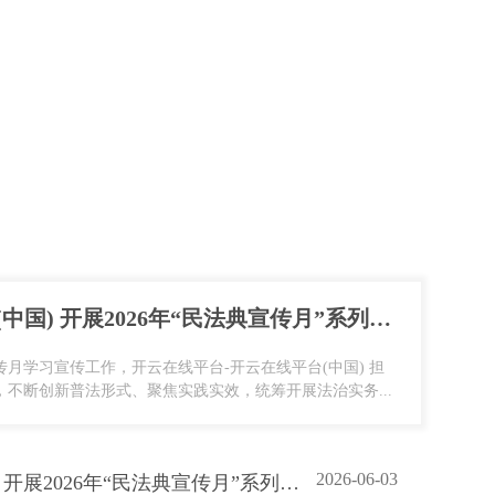
中国) 开展2026年“民法典宣传月”系列活
月学习宣传工作，开云在线平台-开云在线平台(中国) 担
不断创新普法形式、聚焦实践实效，统筹开展法治实务...
2026-06-03
开展2026年“民法典宣传月”系列活