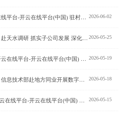
2026-06-02
线平台-开云在线平台(中国) 驻村帮
2026-05-25
 赴天水调研 抓实子公司发展 深化政
2026-05-19
云在线平台-开云在线平台(中国) 举
2026-05-18
) 信息技术部赴地方同业开展数字化
开展2026年“民法典宣传
真情暖童心 帮扶伴成长—
精准普法施策 筑牢金融
国) 驻村帮扶工作队赴松
2026-05-15
在线平台-开云在线平台(中国) 调
2026-06-02