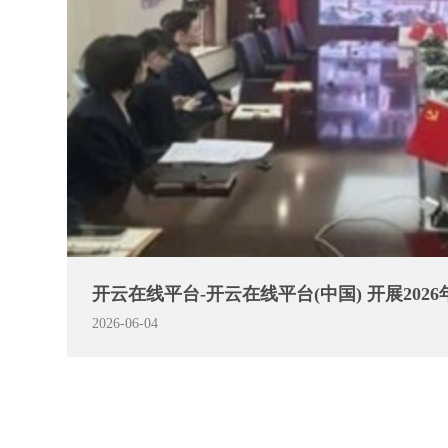
开云在线平台-开云在线平台(中国) 开展202
月”系列活动（二）——市州担保公司联动推
2026-06-04
深走实