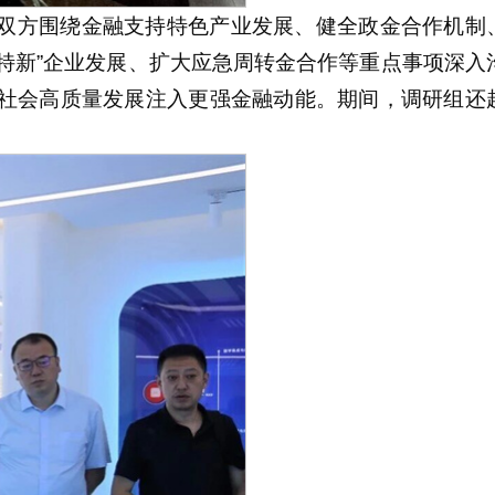
双方围绕金融支持特色产业发展、健全政金合作机制
特新”企业发展、扩大应急周转金合作等重点事项深入
社会高质量发展注入更强金融动能。期间，调研组还
。