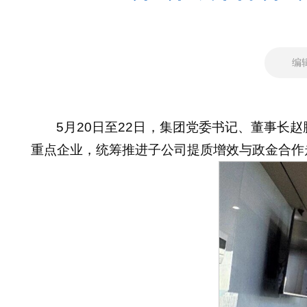
编辑
5月20日至22日，集团党委书记、董事
重点企业，统筹推进子公司提质增效与政金合作