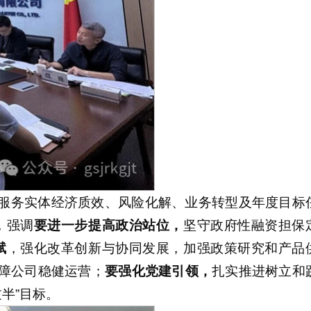
服务实体经济质效、风险化解、业务转型及年度目标
，强调
要进一步提高政治站位，
坚守政府性融资担保
赋
，强化改革创新与协同发展，加强政策研究和产品
障公司稳健运营；
要强化党建引领，
扎实推进树立和
半”目标。