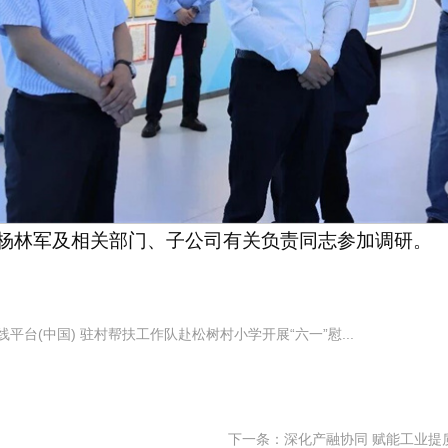
杨林军及相关部门、子公司有关负责同志参加调研。
台(中国) 驻村帮扶工作队赴松树村小学开展“六一”慰...
下一条：
深化产融协同 赋能工业提