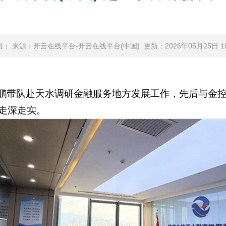
： 来源：开云在线平台-开云在线平台(中国) 更新：2026年05月25日 18:
长赵鹏带队赴天水调研金融服务地方发展工作，先后与金
走深走实。