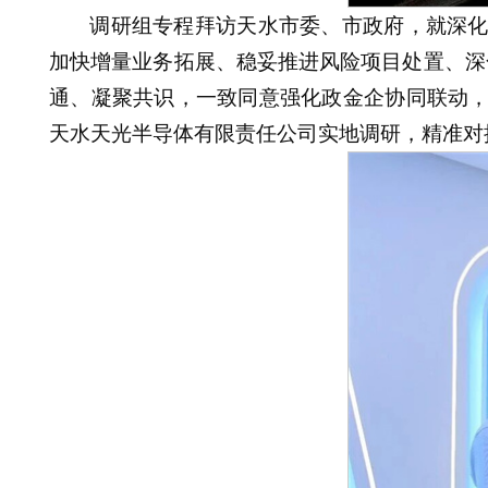
调研组专程拜访天水市委、市政府，就深
加快增量业务拓展、稳妥推进风险项目处置、深
通、凝聚共识，一致同意强化政金企协同联动
天水天光半导体有限责任公司实地调研，精准对