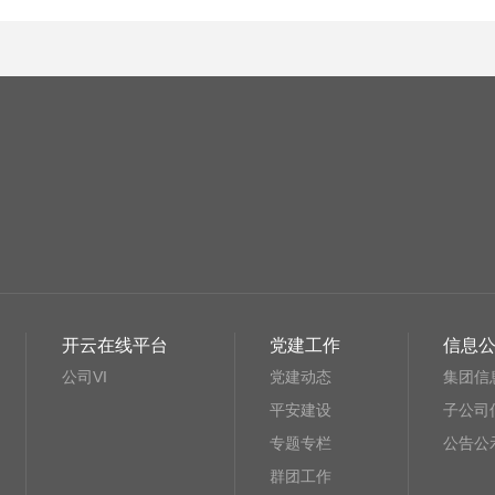
开云在线平台
党建工作
信息
公司VI
党建动态
集团信
平安建设
子公司
专题专栏
公告公
群团工作