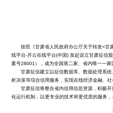
按照《甘肃省人民政府办公厅关于转发<甘肃省
线平台-开云在线平台(中国) 发起设立甘肃征信
案号28001），成为全国第二家、省内唯一一
甘肃征信建立以征信数据库、数据处理系统
析决策等综合信用服务，实现在线经济金融、社
甘肃征信将整合省内信用信息资源，积极开
化运行机制，以更专业的技术和更优质的服务，