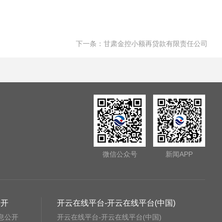
下一条：
甘肃金控小额再贷款有限责任公司
微信公众号
新闻APP
公开
开云在线平台-开云在线平台(中国)
息公开
开云在线平台-开云在线平台(中国)