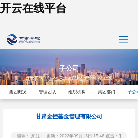
开云在线平台
子公司
开云在线平台
>>
关于金控
>>
子公司
>> 正文
集团概况
管理团队
组织机构
集团部门
子公
甘肃金控基金管理有限公司
编辑： 来源： 更新：2022年09月13日 15:48 点击：[]