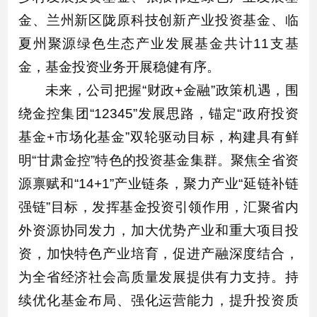
金、兰州新区陇原科技创新产业投资基金、临
夏州聚源绿色生态产业发展基金共计11支基
金，基金投资业务开展稳健有序。
未来，公司把握“财政+金融”政策机遇，围
绕金控集团“12345”发展思路，锚定“政府投资
基金+市场化基金”双轮驱动目标，构建具有鲜
明“甘肃金控”特色的投资基金集群。聚焦全省资
源禀赋和“14+1”产业链条，聚力产业“延链补链
强链”目标，发挥基金投资引领作用，汇聚省内
外资源协同发力，加大优势产业和重大项目投
资，加快特色产业培育，促进产融深度结合，
为全省经济社会高质量发展提供有力支持。持
续优化基金布局、强化运营能力，提升投资质