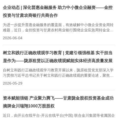
重点工作部署，立足政府性融资担保职能定位，主动融入地方发展大
局，充分发挥金融“放大器”...
企业动态 | 深化普惠金融服务 助力中小微企业融资——金控
投资与甘肃农商银行共商合作
为进一步提升普惠金融服务的覆盖面，有效破解中小微企业资金周转
难题，近日，金控投资与甘肃农村商业银行围绕企业应急周转金业务
进行深入对接洽谈，共商银担协同、助企纾困合作路径。双方聚焦业
2026-06-04
务流程优化、风险防控升级等方面，就健全高效银企协同机制、提升
服务质效等事宜深入交流。金控投资负责人表示，农商银行系统是服
务“三农”和小微企业的重要抓...
树立和践行正确政绩观学习教育 | 党建引领强根基 实干担当
显作为——陇原租赁以正确政绩观赋能实体经济高质量发展
自树立和践行正确政绩观学习教育开展以来，陇原租赁党支部深入学
习贯彻习近平总书记关于树立和践行正确政绩观的重要论述，聚焦服
务实体经济、防控金融风险、深化改革创新主责主业，深刻把握“政绩
2026-05-29
为谁而树、树什么样的政绩、靠什么树政绩”的重要要求，推动学习教
育走深走实。强化政治引领，以党性锤炼校准政绩坐标建陇原租赁党
支部坚持把党的政治建设摆...
资本赋能强链 产业聚力腾飞——甘肃陇金股权投资基金成功
摘牌金川瑞翔1000万股股权
近日，由开云在线平台-开云在线平台(中国) 联合金川集团等省属国企