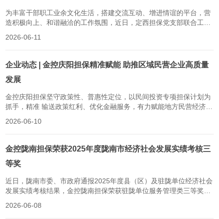
为丰富干部职工业余文化生活，搭建交流互动、增进情谊的平台，营
造积极向上、和谐融洽的工作氛围，近日，定西担保党支部联合工会
小组组织开展了职工象棋比赛及趣味运动会。本次象棋比赛采用通用
2026-06-11
规则、循环赛制，干部职工踊跃报名、分组参赛。大家以棋会友、切
磋交流，在方寸棋盘间沉着对弈、尽显风采。象棋比赛结束后，全体
职工开展趣味运动会。全体职工...
企业动态 | 金控庆阳担保精准赋能 助推区域民营企业高质量
发展
金控庆阳担保坚守政策性、普惠性定位，以民间投资专项担保计划为
抓手，精准 输送政策红利、优化金融服务，有力赋能地方民营经济及
特色产业高质量发展。金控庆阳担保立足民营企业需求，聚焦民间投
2026-06-10
资领域，重点扶持产品有市场、技术有优势、发展有潜力但流动资金
暂时短缺的民营企业。通过降低担保门槛、简化审批流程、下调担保
费率等方式，高效提供贷款担保...
金控陇南担保荣获2025年度陇南市经济社会发展实绩考核三
等奖
近日，陇南市委、市政府通报2025年度县（区）及驻陇单位经济社会
发展实绩考核结果，金控陇南担保荣获驻陇单位服务管理类三等奖，
这也是公司连续两年获此殊荣，工作成效得到陇南市委、市政府充分
2026-06-08
肯定。2025年作为“十四五”规划收官之年，金控陇南担保紧扣陇南市