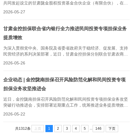
共同发起设立的甘肃陇金股权投资基金合伙企业（有限合伙），在甘
肃省产权交易所成功摘牌，受让金川瑞翔新材料股份有限公司1000万
2026-05-27
股股权，成交价11220万元。此次投资是陇金基金聚焦甘肃省新能源
战略性新兴产业、深耕金川系产业链的又一关键布局。此前，陇金基
金已完成对金川集团镍盐有限公司8亿元增资，与本次...
甘肃金控担保联合省内银行全力推进民间投资专项担保业务
提质增效
为深入贯彻党中央、国务院及省委省政府关于稳经济、促发展、支持
民营经济的系列决策部署，近日，甘肃金控担保分别联合甘肃农商银
行、甘肃银行开展专项业务培训，合力推动民间投资专项担保计划落
2026-05-26
地见效。培训聚焦民间投资专项担保计划的政策背景、服务对象、准
入条件、办理流程等核心内容，围绕风险分担机制、收费标准、反担
保措施设立、代偿上限等关键环...
企业动态 | 金控陇南担保召开风险防范化解和民间投资专项
担保业务攻坚推进会
近日，金控陇南担保召开风险防范化解和民间投资专项担保业务攻坚
突破行动推进会，安排部署近期重点工作，统筹推进业务提质增效与
风险防控化解。会议强调，公司以持续深化“三抓三促”行动为统领，
2026-05-22
坚持业务发展与风险防控两手抓、两手硬。在业务攻坚上，聚焦主责
主业，全力推进民间投资专项担保落地，拓宽业务渠道、优化业务结
...
构、培育营收增长点，全面提...
上页
1
2
3
4
5
146
下页
共1312条