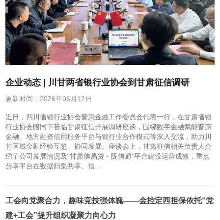
企业动态 | 川甘两省银行业协会到甘肃征信调研
更新时间：2026年06月12日
近日，四川省银行业协会普惠金融工作委员会代表一行，在甘肃省银
行业协会陪同下莅临甘肃征信开展调研座谈，围绕数字金融赋能普惠
金融、地方融资信用服务平台与银行业合作模式等深入交流，助力川
甘区域金融经验互鉴、协同发展。座谈会上，甘肃征信相关负责人介
绍了公司发展情况及“甘肃信易贷・陇信通”平台建设运营成效，重点
分享平台在数据归集共享、信...
工会向党聚合力，趣味竞技强体魄——金控定西担保依托“党
建+工会”提升组织凝聚力向心力