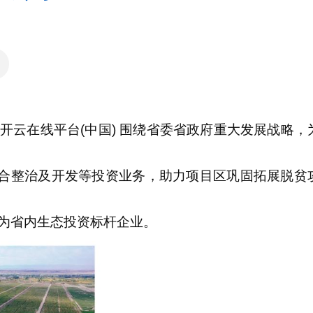
开云在线平台(中国) 围绕省委省政府重大发展战略，
合整治及开发等投资业务，助力项目区巩固拓展脱贫
成为省内生态投资标杆企业。