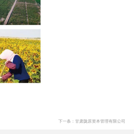
下一条：
甘肃陇原资本管理有限公司