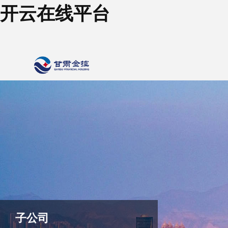
开云在线平台
子公司