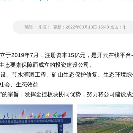
编辑： 来源： 更新：2022年09月13日 15:48 点击：[]
于2019年7月，注册资本15亿元，是开云在线平台-
生态要素保障而成立的投资建设公司。
建设、节水灌溉工程、矿山生态保护修复、生态环境综
社会、生态效益。
展”的宗旨，发挥金控板块协同优势，努力将公司建设