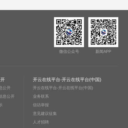
微信公众号
新闻APP
公开
开云在线平台-开云在线平台(中国)
息公开
开云在线平台-开云在线平台(中国)
信息公开
业务联系
示
信访举报
意见建议征集
人才招聘