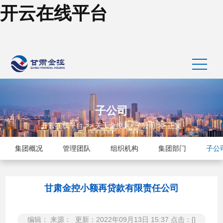
开云在线平台
子公司
开云在线平台
>>
关于金控
>>
子公司
>> 正文
集团概况
管理团队
组织机构
集团部门
子公
甘肃金控小额再贷款有限责任公司
编辑： 来源： 更新：2022年09月13日 15:37 点击：[]