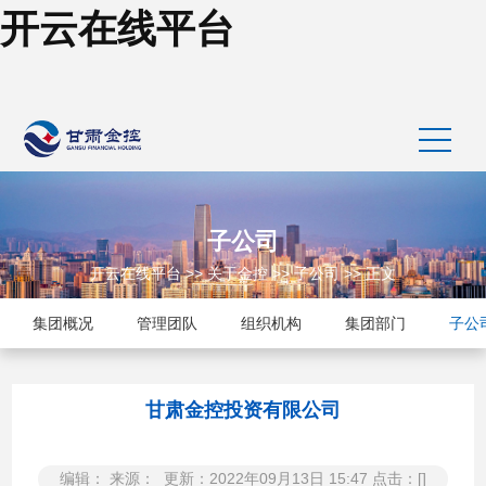
开云在线平台
子公司
开云在线平台
>>
关于金控
>>
子公司
>> 正文
集团概况
管理团队
组织机构
集团部门
子公
甘肃金控投资有限公司
编辑： 来源： 更新：2022年09月13日 15:47 点击：[]