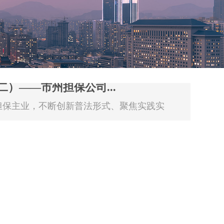
二）——市州担保公司...
资担保主业，不断创新普法形式、聚焦实践实
一）——兰内子公司精...
省司法厅相关工作安排，开云在线平台-开