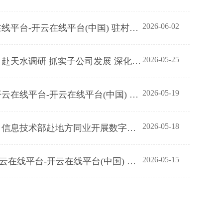
2026-06-02
线平台-开云在线平台(中国) 驻村帮
2026-05-25
 赴天水调研 抓实子公司发展 深化政
2026-05-19
云在线平台-开云在线平台(中国) 举
2026-05-18
) 信息技术部赴地方同业开展数字化
开展2026年“民法典宣传
真情暖童心 帮扶伴成长—
精准普法施策 筑牢金融
国) 驻村帮扶工作队赴松
2026-05-15
在线平台-开云在线平台(中国) 调
2026-06-02