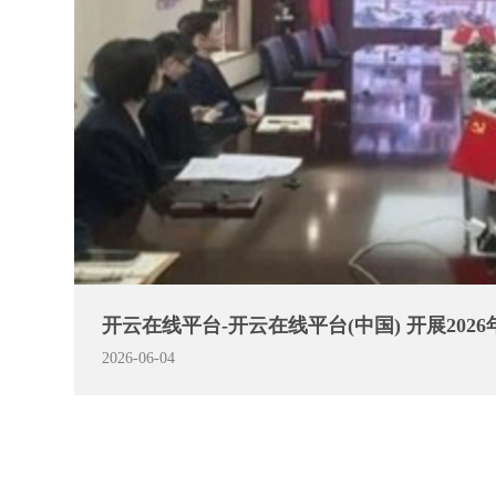
开云在线平台-开云在线平台(中国) 开展202
月”系列活动（二）——市州担保公司联动推
2026-06-04
深走实