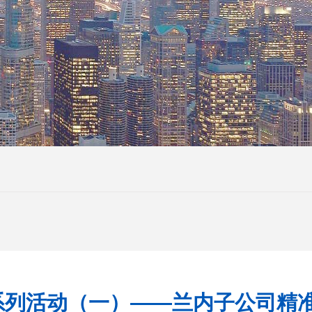
月”系列活动（一）——兰内子公司精