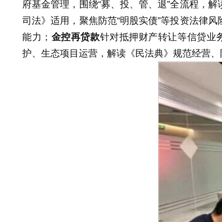
府基金管理，围绕“募、投、管、退”全流程，
司法》适用，聚焦防范“明股实债”等投资法律风
能力；
金控再贷款
针对抵押财产转让等信贷业
护、生态项目运营，解读《民法典》规范经营、