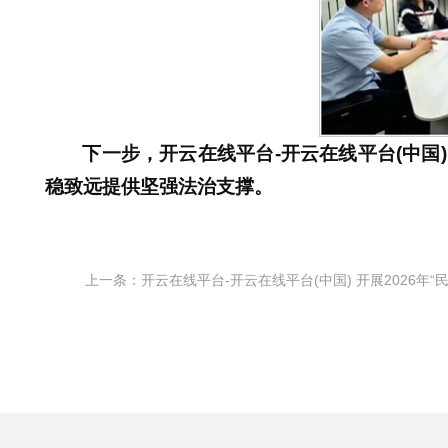
下一步，开云在线平台-开云在线平台(中
稳致远提供坚强法治支撑。
上一条：
开云在线平台-开云在线平台(中国) 开展2026年