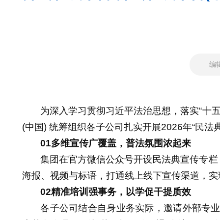
编辑
为深入学习贯彻习近平法治思想，落实“十
(中国) 统筹组织各子公司扎实开展2026年“
01多维宣传广覆盖，普法氛围浓起来
集团在官方微信公众号开设民法典宣传专栏，
海报、视频与标语，打通线上线下宣传渠道，实
02精准培训强事务，以学促干提质效
各子公司结合自身业务实际，邀请外部专