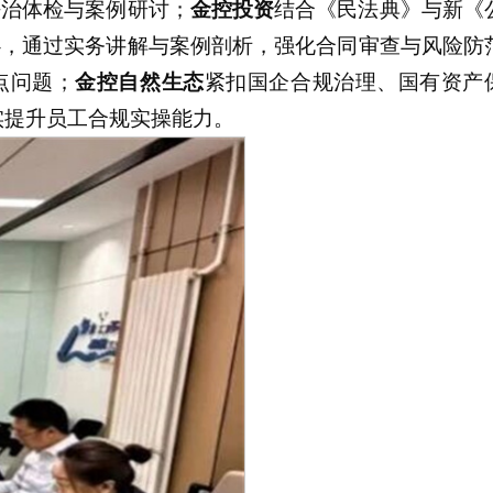
法治体检与案例研讨；
金控投资
结合《民法典》与新《
心，通过实务讲解与案例剖析，强化合同审查与风险防
点问题；
金控自然生态
紧扣国企合规治理、国有资产
实提升员工合规实操能力。