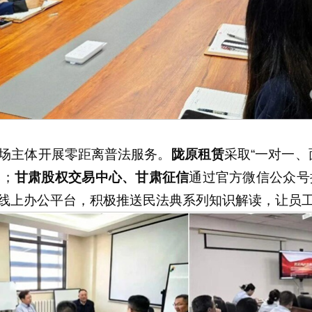
场主体开展零距离普法服务。
陇原租赁
采取“一对一
基；
甘肃股权交易中心、甘肃征信
通过官方微信公众号
线上办公平台，积极推送民法典系列知识解读，让员