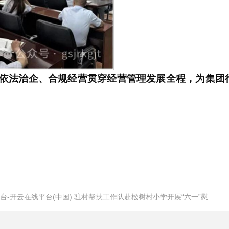
动依法治企、合规经营贯穿经营管理发展全程，为集团
-开云在线平台(中国) 驻村帮扶工作队赴松树村小学开展“六一”慰...