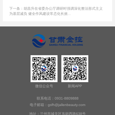
下一条：
胡昌升在省委办公厅调研时强调深化整治形式主义
为基层减负 健全作风建设常态化长效...
微信公众号
新闻APP
联系电话：0931-8809888
电子邮箱：
gsfh@jallenbeauty.com
地址：兰州市城关区东岗西路638号