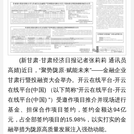
(新甘肃·甘肃经济日报记者张莉莉 通讯员
高婧)近日，“聚势陇原·赋能未来”——金融企业
甘肃行暨投融资大会举办。开云在线平台-开云
在线平台(中国) （以下简称“开云在线平台-开云
在线平台(中国) ”）受邀作项目推介并现场进行
基金、担保合作项目签约，签约金额达94亿
元，占全部签约项目的15.98%，以实打实的金
融举措为陇原高质量发展注入强劲动能。