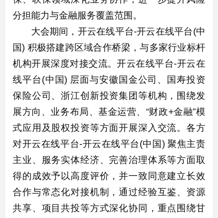
分担能力与金融服务覆盖范围。
大会期间，开云在线平台-开云在线平台(中
国) 积极搭建跨区域合作桥梁，与多家行业标杆
机构开展深度对接交流。开云在线平台-开云在
线平台(中国) 层面与安徽国金公司、国寿投资
保险公司、浙江创新投资集团等机构，围绕发
展方向、业务布局、基金运营、“财政+金融”模
式应用及股权投资等方面开展深入交流。各方
对开云在线平台-开云在线平台(中国) 聚焦主责
主业、服务实体经济、完善治理体系等方面取
得的成效予以高度评价，并一致同意建立长效
合作与常态化对接机制，通过经验互鉴、资源
共享、项目共投等方式深化协同，重点围绕甘