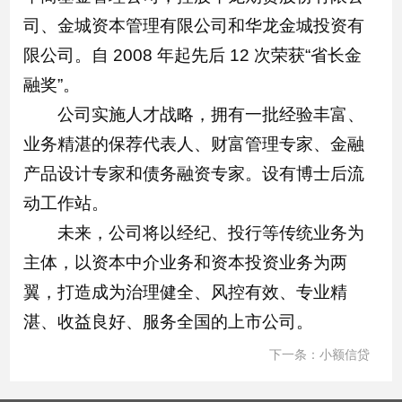
司、金城资本管理有限公司和华龙金城投资有
限公司。自 2008 年起先后 12 次荣获“省长金
融奖”。
公司实施人才战略，拥有一批经验丰富、
业务精湛的保荐代表人、财富管理专家、金融
产品设计专家和债务融资专家。设有博士后流
动工作站。
未来，公司将以经纪、投行等传统业务为
主体，以资本中介业务和资本投资业务为两
翼，打造成为治理健全、风控有效、专业精
湛、收益良好、服务全国的上市公司。
下一条：
小额信贷