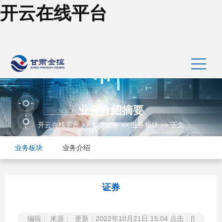
开云在线平台
业务介绍摘要
开云在线平台
>>
集团业务
>>
业务板块
>> 正文
业务板块
业务介绍
证券
编辑： 来源： 更新：2022年10月21日 15:04 点击：[]