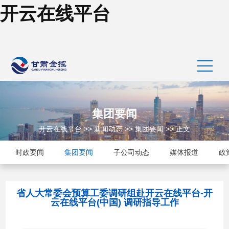
开云在线平台
集团要闻
开云在线平台
>>
新闻动态
>>
集团要闻
>> 正文
时政要闻
集团要闻
子公司动态
媒体报道
政
省人大常委会预算工委调研组赴开云在线平台-开
云在线平台(中国) 调研指导工作