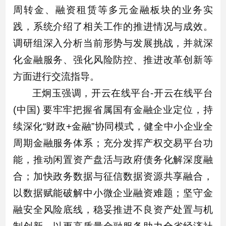
周转金、融资租赁等多元金融板块的业务实
践，系统介绍了相关工作的推进情况与成效。
调研组深入分析当前形势与发展挑战，并就深
化金融服务、强化风险防控、推进改革创新等
方面进行交流指导。
王炯玉强调，开云在线平台-开云在线平台
(中国) 要牢牢把握省属国有金融企业定位，持
续深化“财政+金融”协同模式，健全中小企业全
周期金融服务体系；充分发挥产权交易平台功
能，推动闲置资产盘活与政府债务化解深度融
合；加快政务数据与征信数据资源共享融合，
以数据赋能破解中小微企业融资难题；坚守金
融安全风险底线，稳妥推进不良资产处置与机