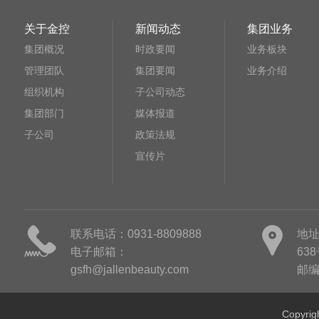
关于金控
新闻动态
集团业务
集团概况
时政要闻
业务板块
管理团队
集团要闻
业务介绍
组织机构
子公司动态
集团部门
媒体报道
子公司
政策法规
宣传片
联系电话：0931-8809888
地
电子邮箱：
63
gsfh@jallenbeauty.com
邮编
Copyr