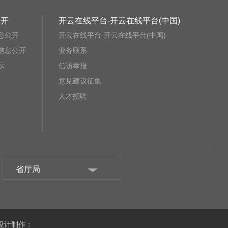
公开
开云在线平台-开云在线平台(中国)
息公开
开云在线平台-开云在线平台(中国)
信息公开
业务联系
示
信访举报
意见建议征集
人才招聘
省厅局
设计制作：