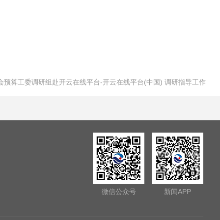
会预算工委调研组赴开云在线平台-开云在线平台(中国) 调研指导工作
微信公众号
新闻APP