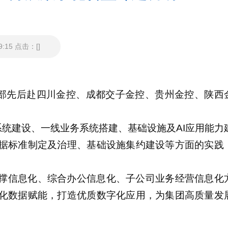
15 点击：[]
术部先后赴四川金控、成都交子金控、贵州金控、陕西
统建设、一线业务系统搭建、基础设施及AI应用能力
据标准制定及治理、基础设施集约建设等方面的实践
撑信息化、综合办公信息化、子公司业务经营信息化
化数据赋能，打造优质数字化应用，为集团高质量发