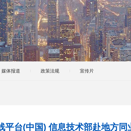
媒体报道
政策法规
宣传片
线平台(中国) 信息技术部赴地方