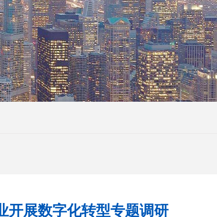
同业开展数字化转型专题调研