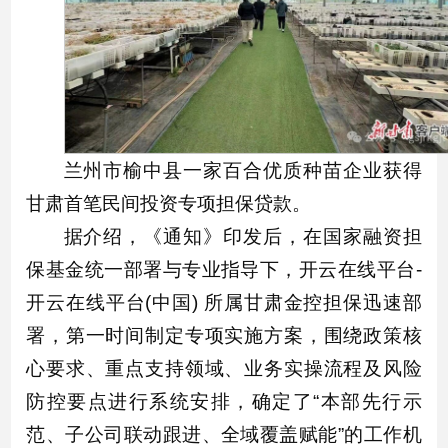
兰州市榆中县一家百合优质种苗企业获得
甘肃首笔民间投资专项担保贷款。
据介绍，《通知》印发后，在国家融资担
保基金统一部署与专业指导下，开云在线平台-
开云在线平台(中国) 所属甘肃金控担保迅速部
署，第一时间制定专项实施方案，围绕政策核
心要求、重点支持领域、业务实操流程及风险
防控要点进行系统安排，确定了“本部先行示
范、子公司联动跟进、全域覆盖赋能”的工作机