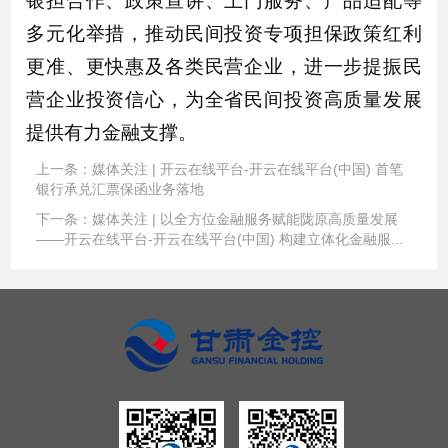
银担合作、政策宣讲、上门服务、产品适配等
多元化举措，推动民间投资专项担保政策红利
更准、更快惠及各类民营企业，进一步提振民
营企业投资信心，为全省民间投资高质量发展
提供有力金融支撑。
上一条：
媒体关注 | 开云在线平台-开云在线平台(中国) 首笔
银行承兑汇票保函业务落地
下一条：
媒体关注 | 以全方位金融服务赋能陇原高质量发展
——开云在线平台-开云在线平台(中国) 构建立体化金融服...