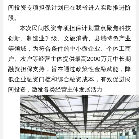
间投资专项担保计划已在我省进入实质推进阶
段。
本次民间投资专项担保计划重点聚焦科技
创新、制造业升级、文旅消费、县域特色产业
等领域，为符合条件的中小微企业、个体工商
户、农户等经营主体提供最高2000万元中长期
融资担保支持，旨在通过政策性金融赋能，降
低企业融资门槛和综合融资成本，有效促进民
间投资，激发各类经营主体发展活力。