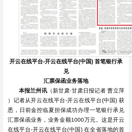
开云在线平台-开云在线平台(中国) 首笔银行承
兑
汇票保函业务落地
本报兰州讯
（新甘肃·甘肃日报记者 曹立萍
）记者从开云在线平台-开云在线平台(中国) 获
悉，日前金控临夏担保成功办理一笔银行承兑
汇票保函业务，业务金额1000万元。这是开云
在线平台-开云在线平台(中国) 在全省落地的首