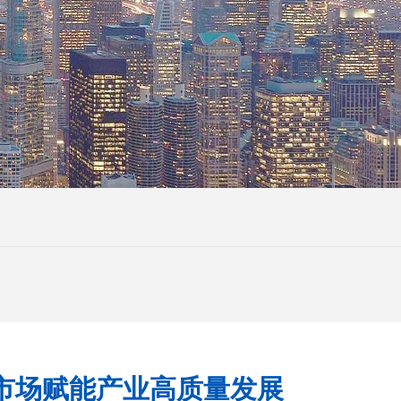
资本市场赋能产业高质量发展