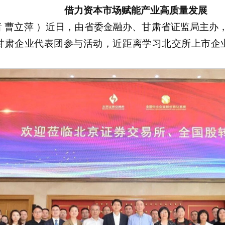
借力资本市场赋能产业高质量发展
者 曹立萍 ）近日，由省委金融办、甘肃省证监局主办
成甘肃企业代表团参与活动，近距离学习北交所上市企