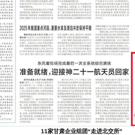
11家甘肃企业组团“走进北交所”